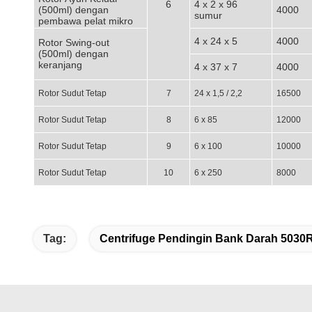
6
4 x 2 x 96
(500ml) dengan
4000
sumur
pembawa pelat mikro
4 x 24 x 5
4000
Rotor Swing-out
(500ml) dengan
keranjang
4 x 37 x 7
4000
Rotor Sudut Tetap
7
24 x 1,5 / 2,2
16500
Rotor Sudut Tetap
8
6 x 85
12000
Rotor Sudut Tetap
9
6 x 100
10000
Rotor Sudut Tetap
10
6 x 250
8000
Tag:
Centrifuge Pendingin Bank Darah 5030