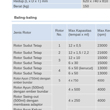
Redup.(L x D x T) mm
620 x 740 x 810
Berat (kg)
150
Baling-baling
Rotor
Max.Kapasitas
Max.Ke
Jenis Rotor
No.
(tempat x ml)
(rpm)
Rotor Sudut Tetap
1
12 x 0,5
23000
Rotor Sudut Tetap
2
12 x 1,5 / 2,2
21600
Rotor Sudut Tetap
12 x 10
15000
3
Rotor Sudut Tetap
6 x 30
15000
Rotor Sudut Tetap
6 x 50 (kerucut)
13000
4
Rotor Sudut Tetap
6 x 50
13000
Rotor Ayun (750ml) dengan
5
4 x 750
4000
ember bundar
Rotor Ayun (500ml)
4 x 500
4000
dengan ember bundar
Rotor Swing-out
(500ml) dengan
4 x 250
4000
membawa adaptor
Rotor Ayun Keluar