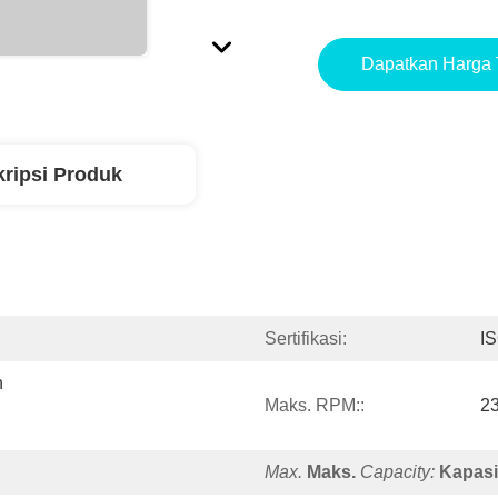
Dapatkan Harga 
ripsi Produk
Sertifikasi:
I
 
Maks. RPM::
2
Max.
Maks.
Capacity:
Kapasi