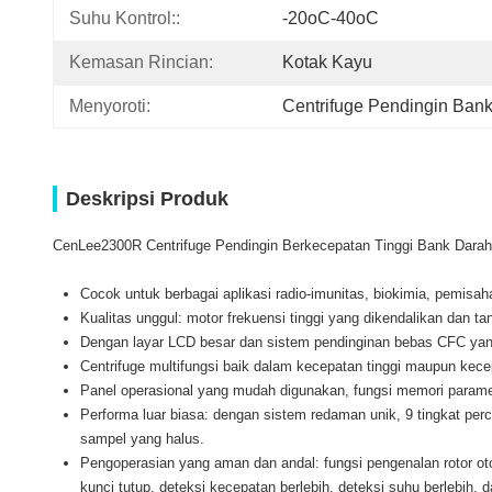
Suhu Kontrol::
-20oC-40oC
Kemasan Rincian:
Kotak Kayu
Menyoroti:
Centrifuge Pendingin Ban
Deskripsi Produk
CenLee2300R Centrifuge Pendingin Berkecepatan Tinggi Bank Darah 
Cocok untuk berbagai aplikasi radio-imunitas, biokimia, pemisah
Kualitas unggul: motor frekuensi tinggi yang dikendalikan dan t
Dengan layar LCD besar dan sistem pendinginan bebas CFC yan
Centrifuge multifungsi baik dalam kecepatan tinggi maupun kec
Panel operasional yang mudah digunakan, fungsi memori parame
Performa luar biasa: dengan sistem redaman unik, 9 tingkat p
sampel yang halus.
Pengoperasian yang aman dan andal: fungsi pengenalan rotor ot
kunci tutup, deteksi kecepatan berlebih, deteksi suhu berlebih, 