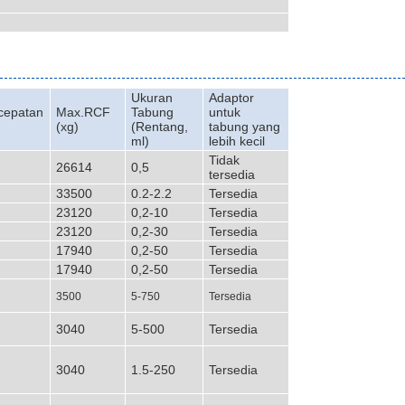
Ukuran
Adaptor
cepatan
Max.RCF
Tabung
untuk
(xg)
(Rentang,
tabung yang
ml)
lebih kecil
Tidak
26614
0,5
tersedia
33500
0.2-2.2
Tersedia
23120
0,2-10
Tersedia
23120
0,2-30
Tersedia
17940
0,2-50
Tersedia
17940
0,2-50
Tersedia
3500
5-750
Tersedia
3040
5-500
Tersedia
3040
1.5-250
Tersedia