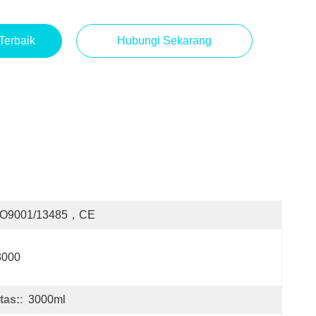
Terbaik
Hubungi Sekarang
SO9001/13485，CE
3000
tas:
:
3000ml