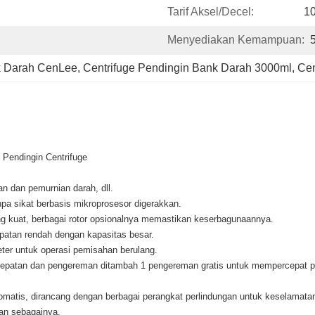
Tarif Aksel/Decel:
10
Menyediakan Kemampuan:
k Darah CenLee
, 
Centrifuge Pendingin Bank Darah 3000ml
, 
Cen
Pendingin Centrifuge
an dan pemurnian darah, dll.
anpa sikat berbasis mikroprosesor digerakkan.
g kuat, berbagai rotor opsionalnya memastikan keserbagunaannya.
epatan rendah dengan kapasitas besar.
ter untuk operasi pemisahan berulang.
ercepatan dan pengereman ditambah 1 pengereman gratis untuk mempercepat p
omatis, dirancang dengan berbagai perangkat perlindungan untuk keselamatan
dan sebagainya.