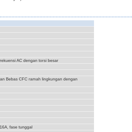
rekuensi AC dengan torsi besar
nan Bebas CFC ramah lingkungan dengan
16A, fase tunggal