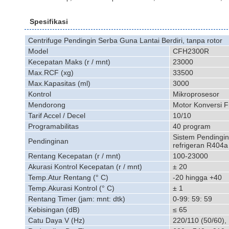
Spesifikasi
Centrifuge Pendingin Serba Guna Lantai Berdiri, tanpa rotor
Model
CFH2300R
Kecepatan Maks (r / mnt)
23000
Max.RCF (xg)
33500
Max.Kapasitas (ml)
3000
Kontrol
Mikroprosesor
Mendorong
Motor Konversi F
Tarif Accel / Decel
10/10
Programabilitas
40 program
Sistem Pendingi
Pendinginan
refrigeran R404a
Rentang Kecepatan (r / mnt)
100-23000
Akurasi Kontrol Kecepatan (r / mnt)
± 20
Temp.Atur Rentang (° C)
-20 hingga +40
Temp.Akurasi Kontrol (° C)
± 1
Rentang Timer (jam: mnt: dtk)
0-99: 59: 59
Kebisingan (dB)
≤ 65
Catu Daya V (Hz)
220/110 (50/60), 