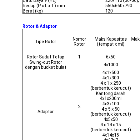
Catu Daya V (Hz)
220/110 (50/60),
Redup.(P x L x T) mm
550x660x790
Berat (kg)
120
Rotor & Adaptor
Nomor
Maks.Kapasitas
Mak
Tipe Rotor
Rotor
(tempat x ml)
Rotor Sudut Tetap
1
6x50
Swing-out Rotor
4x1000
dengan bucket bulat
4x1x500
4x1x300
4 x 1 x 250
(berbentuk kerucut)
Kantong darah
4x1x200ml
4x3x100
2
4 x 5 x 50
Adaptor
(berbentuk kerucut)
4x5x50
4 x 14 x 15
(berbentuk kerucut)
4x14x15