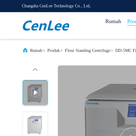
Changsha CenLee Technology Co., Ltd,
Rumah
Pro
Rumah
>
Produk
>
Floor Standing Centrifuge
>
DD-5MC Fix