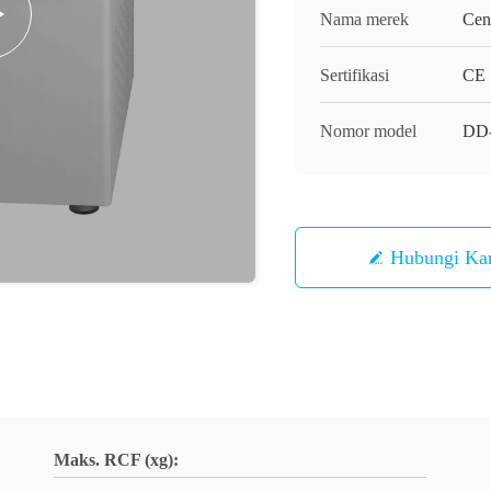
Nama merek
Cen
Sertifikasi
CE
Nomor model
DD
Hubungi Ka
Maks. RCF (xg):