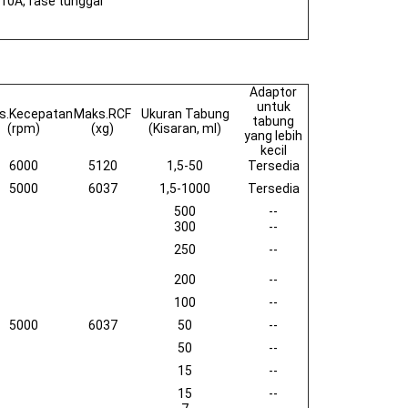
 10A, fase tunggal
Adaptor
untuk
s.Kecepatan
Maks.RCF
Ukuran Tabung
tabung
(rpm)
(xg)
(Kisaran, ml)
yang lebih
kecil
6000
5120
1,5-50
Tersedia
5000
6037
1,5-1000
Tersedia
500
--
300
--
250
--
200
--
100
--
5000
6037
50
--
50
--
15
--
15
--