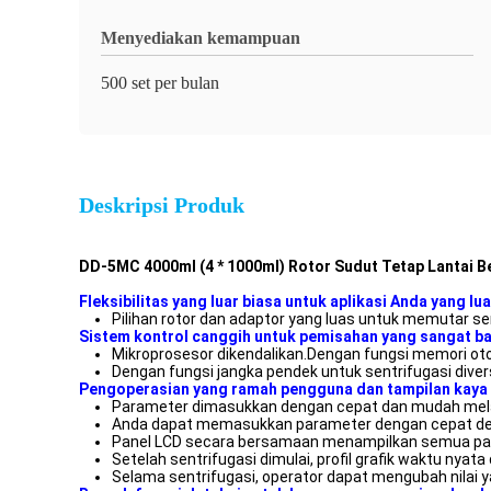
Menyediakan kemampuan
500 set per bulan
Deskripsi Produk
DD-5MC 4000ml (4 * 1000ml) Rotor Sudut Tetap Lantai B
Fleksibilitas yang luar biasa untuk aplikasi Anda yang lu
Pilihan rotor dan adaptor yang luas untuk memutar se
Sistem kontrol canggih untuk pemisahan yang sangat ba
Mikroprosesor dikendalikan.Dengan fungsi memori oto
Dengan fungsi jangka pendek untuk sentrifugasi divers
Pengoperasian yang ramah pengguna dan tampilan kaya 
Parameter dimasukkan dengan cepat dan mudah melal
Anda dapat memasukkan parameter dengan cepat de
Panel LCD secara bersamaan menampilkan semua param
Setelah sentrifugasi dimulai, profil grafik waktu nyata
Selama sentrifugasi, operator dapat mengubah nilai y