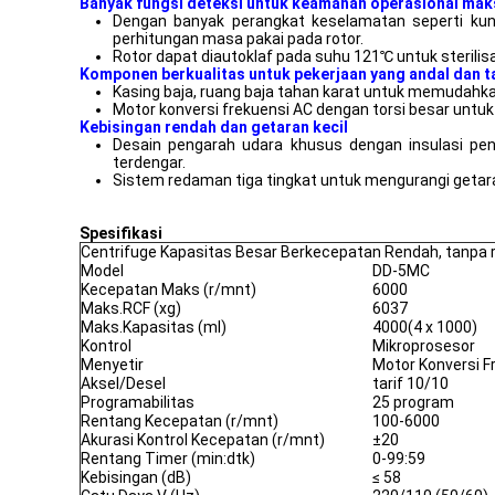
Banyak fungsi deteksi untuk keamanan operasional ma
Dengan banyak perangkat keselamatan seperti kunc
perhitungan masa pakai pada rotor.
Rotor dapat diautoklaf pada suhu 121℃ untuk sterilisa
Komponen berkualitas untuk pekerjaan yang andal dan t
Kasing baja, ruang baja tahan karat untuk memudahk
Motor konversi frekuensi AC dengan torsi besar untuk
Kebisingan rendah dan getaran kecil
Desain pengarah udara khusus dengan insulasi pen
terdengar.
Sistem redaman tiga tingkat untuk mengurangi getar
Spesifikasi
Centrifuge Kapasitas Besar Berkecepatan Rendah, tanpa 
Model
DD-5MC
Kecepatan Maks (r/mnt)
6000
Maks.RCF (xg)
6037
Maks.Kapasitas (ml)
4000(4 x 1000)
Kontrol
Mikroprosesor
Menyetir
Motor Konversi F
Aksel/Desel
tarif 10/10
Programabilitas
25 program
Rentang Kecepatan (r/mnt)
100-6000
Akurasi Kontrol Kecepatan (r/mnt)
±20
Rentang Timer (min:dtk)
0-99:59
Kebisingan (dB)
≤ 58