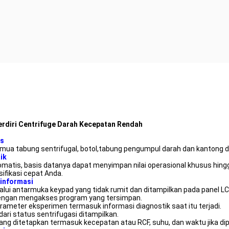
erdiri Centrifuge Darah Kecepatan Rendah
as
mua tabung sentrifugal, botol
,
tabung pengumpul darah dan kantong d
ik
matis, basis datanya dapat menyimpan nilai operasional khusus hing
ifikasi cepat Anda.
informasi
ui antarmuka keypad yang tidak rumit dan ditampilkan pada panel L
ngan mengakses program yang tersimpan.
eter eksperimen termasuk informasi diagnostik saat itu terjadi.
 dari status sentrifugasi ditampilkan.
ang ditetapkan termasuk kecepatan atau RCF, suhu, dan waktu jika dip