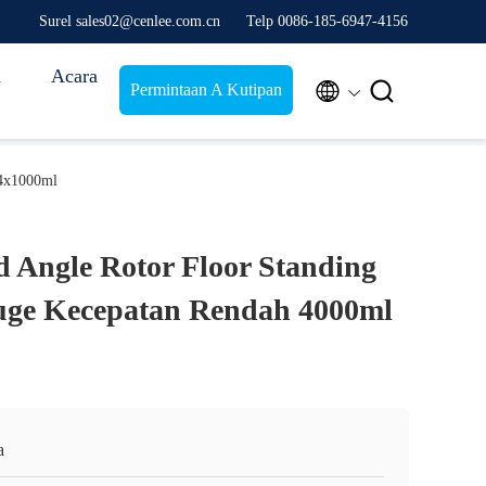
Surel sales02@cenlee.com.cn
Telp 0086-185-6947-4156
n
Acara


Permintaan A Kutipan
 4x1000ml
 Angle Rotor Floor Standing
fuge Kecepatan Rendah 4000ml
a