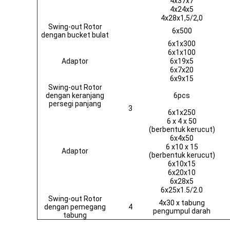
4x37x7
4x24x5
4x28x1,5/2,0
Swing-out Rotor
6x500
dengan bucket bulat
6x1x300
6x1x100
Adaptor
6x19x5
6x7x20
6x9x15
Swing-out Rotor
dengan keranjang
6pcs
persegi panjang
3
6x1x250
6 x 4 x 50
(berbentuk kerucut)
6x4x50
6 x10 x 15
Adaptor
(berbentuk kerucut)
6x10x15
6x20x10
6x28x5
6x25x1.5/2.0
Swing-out Rotor
4x30 x tabung
dengan pemegang
4
pengumpul darah
tabung