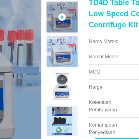
TD4D Table T
Low Speed Cen
Centrifuge Kit
Nama Merek:
Nomor Model:
MOQ:
Harga:
Ketentuan
Pembayaran:
Kemampuan
Penyediaan: