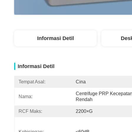
Informasi Detil
Desk
Informasi Detil
Tempat Asal:
Cina
Centrifuge PRP Kecepatan
Nama:
Rendah
RCF Maks:
2200×g
Kebisingan:
≤60dB