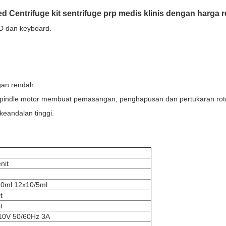
Centrifuge kit sentrifuge prp medis klinis dengan harga 
ED dan keyboard.
gan rendah.
pindle motor membuat pemasangan, penghapusan dan pertukaran rotor
keandalan tinggi.
nit
20ml 12x10/5ml
t
t
10V 50/60Hz 3A