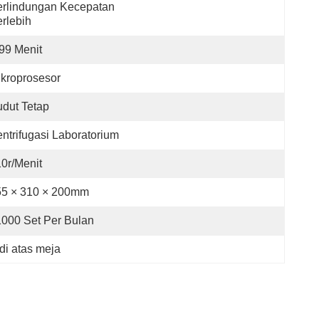
rlindungan Kecepatan 
rlebih
99 Menit
kroprosesor
dut Tetap
ntrifugasi Laboratorium
0r/menit
55 × 310 × 200mm
1000 Set Per Bulan
di atas meja