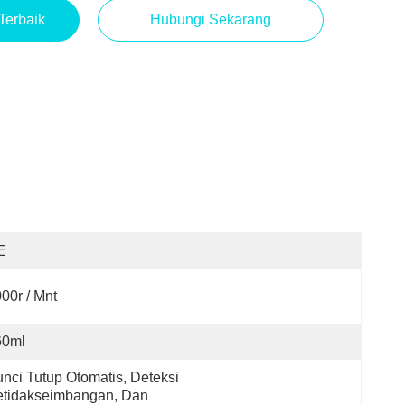
Terbaik
Hubungi Sekarang
E
00r / Mnt
60ml
nci Tutup Otomatis, Deteksi 
tidakseimbangan, Dan 