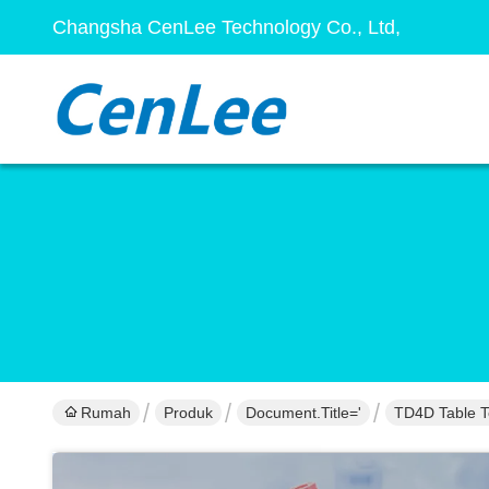
Changsha CenLee Technology Co., Ltd,
Rumah
Produk
Document.title='
TD4D Table T