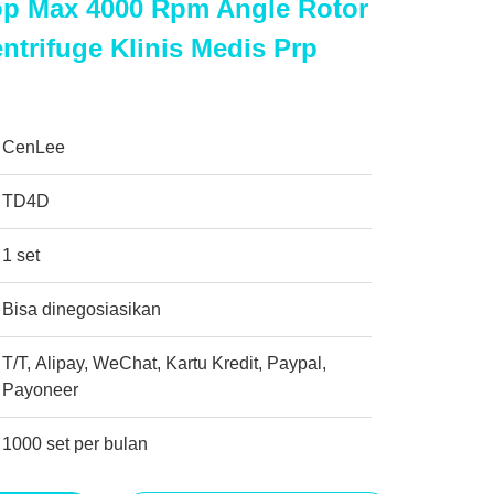
op Max 4000 Rpm Angle Rotor
trifuge Klinis Medis Prp
CenLee
TD4D
1 set
Bisa dinegosiasikan
T/T, Alipay, WeChat, Kartu Kredit, Paypal,
Payoneer
1000 set per bulan