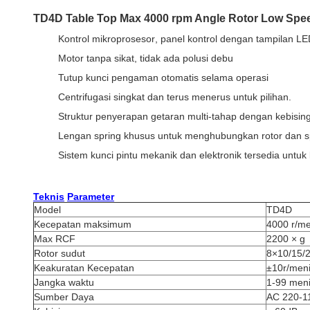
TD4D Table Top Max 4000 rpm Angle Rotor Low Speed 
Kontrol mikroprosesor
, panel kontrol dengan tampilan L
Motor tanpa sikat, tidak ada polusi debu
Tutup kunci pengaman otomatis selama operasi
Centrifugasi singkat dan terus menerus untuk pilihan.
Struktur penyerapan getaran multi-tahap dengan kebisin
Lengan spring khusus untuk menghubungkan rotor dan s
Sistem kunci pintu mekanik dan elektronik tersedia untuk 
Teknis
Parameter
Model
TD4D
Kecepatan maksimum
4000 r/me
Max RCF
2200 × g
Rotor sudut
8×10/15/
Keakuratan Kecepatan
±10r/meni
Jangka waktu
1-99 meni
Sumber Daya
AC 220-1