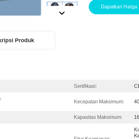
Dapatkan Harga 
ripsi Produk
Sertifikasi:
C
 
Kecepatan Maksimum:
40
Kapasitas Maksimum:
1
Ku
Ke
Fitur Keamanan: