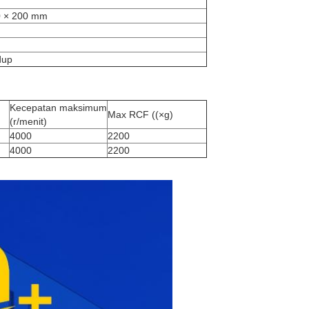
0 × 200 mm
dup
Kecepatan maksimum
Max RCF ((×g)
(r/menit)
4000
2200
4000
2200