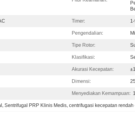
Pe
Be
 AC
Timer:
1-
Pengendalian:
Mi
Tipe Rotor:
Su
Klasifikasi:
Se
Akurasi Kecepatan:
±1
Dimensi:
2
Menyediakan Kemampuan:
l
, 
Sentrifugal PRP Klinis Medis
, 
centrifugasi kecepatan rendah 