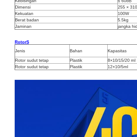
Kebisingan
≤ 60dB
Dimensi
255 × 31
Kekuatan
100W
Berat badan
5.5kg
Jaminan
jangka hi
Rotor
S
Jenis
Bahan
Kapasitas
Rotor sudut tetap
Plastik
8×10/15/20 ml
Rotor sudut tetap
Plastik
12×10/5ml