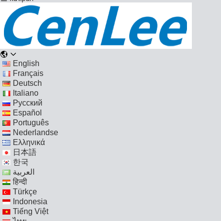
English
Français
Deutsch
Italiano
Русский
Español
Português
Nederlandse
Ελληνικά
日本語
한국
العربية
हिन्दी
Türkçe
Indonesia
Tiếng Việt