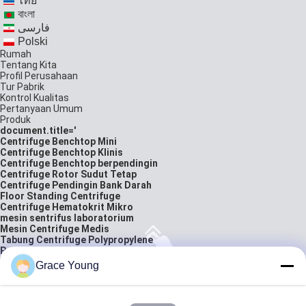
ไทย
বাংলা
فارسی
Polski
Rumah
Tentang Kita
Profil Perusahaan
Tur Pabrik
Kontrol Kualitas
Pertanyaan Umum
Produk
document.title='
Centrifuge Benchtop Mini
Centrifuge Benchtop Klinis
Centrifuge Benchtop berpendingin
Centrifuge Rotor Sudut Tetap
Centrifuge Pendingin Bank Darah
Floor Standing Centrifuge
Centrifuge Hematokrit Mikro
mesin sentrifus laboratorium
Mesin Centrifuge Medis
Tabung Centrifuge Polypropylene
Peralatan Laboratorium Biologi
Pembungkus tabung kantong darah
Grace Young
neraca analitik laboratorium
solusi
Hubungi Kami
kutipan