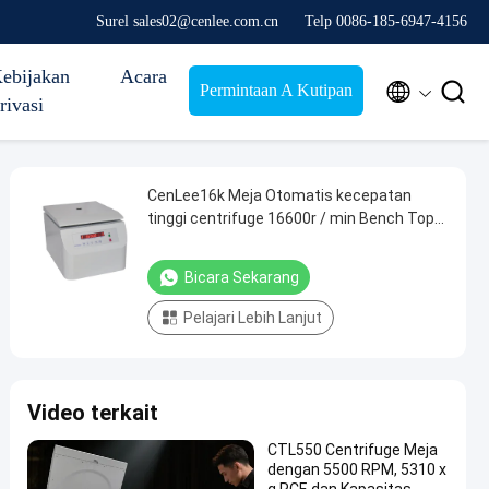
Surel sales02@cenlee.com.cn
Telp 0086-185-6947-4156
ebijakan
Acara


Permintaan A Kutipan
rivasi
CenLee16k Meja Otomatis kecepatan
tinggi centrifuge 16600r / min Bench Top
Tube Plasma Darah Laboratorium
Centrifuge Mesin Pemisah
Bicara Sekarang
Pelajari Lebih Lanjut
Video terkait
CTL550 Centrifuge Meja
dengan 5500 RPM, 5310 x