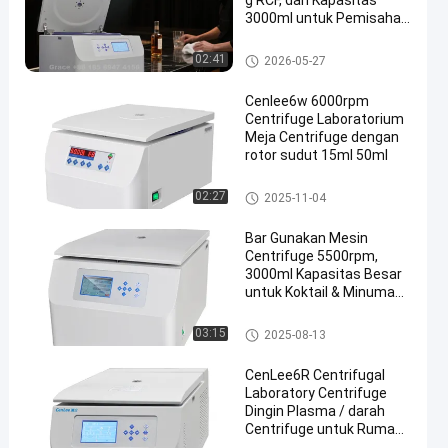
g RCF, dan Kapasitas
3000ml untuk Pemisahan
Sampel
Centrifuge Benchtop Klinis
02:41
2026-05-27
Cenlee6w 6000rpm
Centrifuge Laboratorium
Meja Centrifuge dengan
rotor sudut 15ml 50ml
Centrifuge Benchtop Klinis
02:27
2025-11-04
Bar Gunakan Mesin
Centrifuge 5500rpm,
3000ml Kapasitas Besar
untuk Koktail & Minuman
Pemisahan
document.title='
03:15
2025-08-13
CenLee6R Centrifugal
Laboratory Centrifuge
Dingin Plasma / darah
Centrifuge untuk Rumah
Sakit Laboratorium