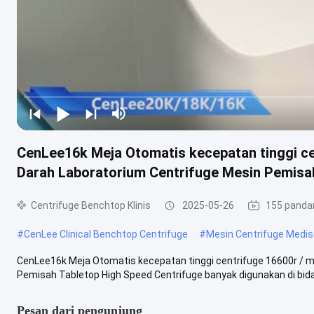
CenLee16k Meja Otomatis kecepatan tinggi ce
Darah Laboratorium Centrifuge Mesin Pemisa
Centrifuge Benchtop Klinis
2025-05-26
155 panda
#
CenLee Clinical Benchtop Centrifuge
#
Mesin Centrifuge Medis
CenLee16k Meja Otomatis kecepatan tinggi centrifuge 16600r / 
Pemisah Tabletop High Speed Centrifuge banyak digunakan di bida
Pesan dari pengunjung