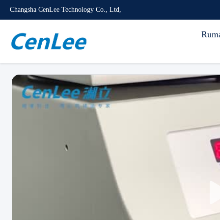
Changsha CenLee Technology Co., Ltd,
Rum