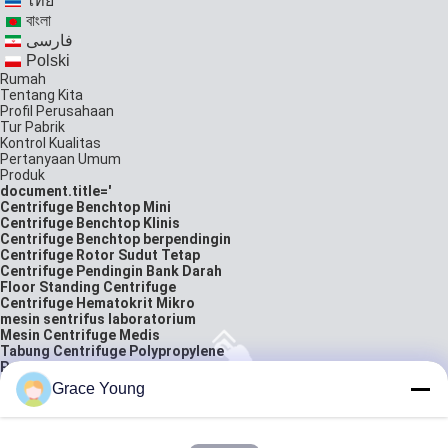
ไทย
বাংলা
فارسی
Polski
Rumah
Tentang Kita
Profil Perusahaan
Tur Pabrik
Kontrol Kualitas
Pertanyaan Umum
Produk
document.title='
Centrifuge Benchtop Mini
Centrifuge Benchtop Klinis
Centrifuge Benchtop berpendingin
Centrifuge Rotor Sudut Tetap
Centrifuge Pendingin Bank Darah
Floor Standing Centrifuge
Centrifuge Hematokrit Mikro
mesin sentrifus laboratorium
Mesin Centrifuge Medis
Tabung Centrifuge Polypropylene
Peralatan Laboratorium Biologi
Pembungkus tabung kantong darah
Grace Young
neraca analitik laboratorium
solusi
Hubungi Kami
kutipan