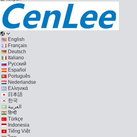
English
Français
Deutsch
Italiano
Русский
Español
Português
Nederlandse
Ελληνικά
日本語
한국
العربية
हिन्दी
Türkçe
Indonesia
Tiếng Việt